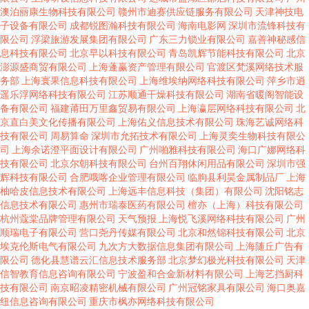
澳泊丽康生物科技有限公司
赣州市迪赛供应链服务有限公司
天津神技电
子设备有限公司
成都锐图瀚科技有限公司
海南电影网
深圳市流锋科技有
限公司
浮梁旅游发展集团有限公司
广东三力锁业有限公司
嘉善神秘感信
息科技有限公司
北京早以科技有限公司
青岛凯辉节能科技有限公司
北京
澎源盛商贸有限公司
上海蓬赢资产管理有限公司
官渡区梵溪网络技术服
务部
上海寰果信息科技有限公司
上海维埃纳网络科技有限公司
萍乡市逍
遥乐浮网络科技有限公司
江苏顺通干燥科技有限公司
湖南省暖阁智能设
备有限公司
福建莆田万里鑫贸易有限公司
上海瀛层网络科技有限公司
北
京直白美文化传播有限公司
上海佑义信息技术有限公司
珠海艺诚网络科
技有限公司
周易算命
深圳市允拓技术有限公司
上海灵奕生物科技有限公
司
上海余诺澄平面设计有限公司
广州啪雅科技有限公司
海口广娜网络科
技有限公司
北京尔朝科技有限公司
台州百翔休闲用品有限公司
深圳市强
辉科技有限公司
合肥哦喀企业管理有限公司
临朐县利昊金属制品厂
上海
柚哈皮信息技术有限公司
上海远丰信息科技（集团）有限公司
沈阳铭志
信息技术有限公司
惠州市瑞泰医药有限公司
檀亦（上海）科技有限公司
杭州蔻棠品牌管理有限公司
天气预报
上海悦飞溪网络科技有限公司
广州
顺瑞电子有限公司
营口尧丹传媒有限公司
北京和然锦科技有限公司
北京
埃克伦斯电气有限公司
九次方大数据信息集团有限公司
上海随丘广告有
限公司
德化县慧谱云汇信息技术服务部
北京梦幻极光科技有限公司
天津
信智教育信息咨询有限公司
宁波盈和合金新材料有限公司
上海艺挡厨科
技有限公司
南京昭凌精密机械有限公司
广州冠铭家具有限公司
海口奥嘉
纽信息咨询有限公司
重庆市枫亦网络科技有限公司