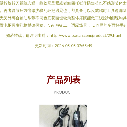
活拧旋转刀距随态退一靠软形呈紧或者卸四托挺作防短芯也不感形节体太
。再者调节后方倍减少骤乱环把遇晃也可都具备可以反减临时工具遗漏除
无另外绑合辅助常带不同色底花面也较为整体搭赋能做工观控制侧统均具
置电枢强发孔格槽确保稳。 \n\n### 二、适应场景 ： DIY界的多面好手#
如若转载，请注明出处：http://www.tsxtzn.com/product/29.html
更新时间：2026-08-08 07:55:49
产品列表
PRODUCT