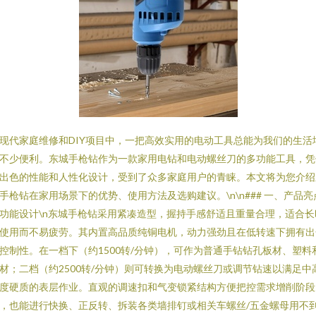
现代家庭维修和DIY项目中，一把高效实用的电动工具总能为我们的生活
不少便利。东城手枪钻作为一款家用电钻和电动螺丝刀的多功能工具，凭
出色的性能和人性化设计，受到了众多家庭用户的青睐。本文将为您介绍
手枪钻在家用场景下的优势、使用方法及选购建议。\n\n### 一、产品亮
功能设计\n东城手枪钻采用紧凑造型，握持手感舒适且重量合理，适合长
使用而不易疲劳。其内置高品质纯铜电机，动力强劲且在低转速下拥有出
控制性。在一档下（约1500转/分钟），可作为普通手钻钻孔板材、塑料
材；二档（约2500转/分钟）则可转换为电动螺丝刀或调节钻速以满足中
度硬质的表层作业。直观的调速扣和气变锁紧结构方便把控需求增削阶段
，也能进行快换、正反转、拆装各类墙排钉或相关车螺丝/五金螺母用不